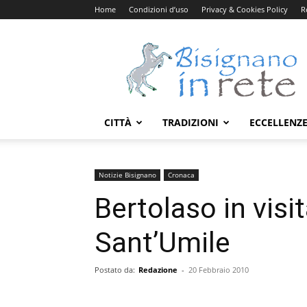
Home
Condizioni d’uso
Privacy & Cookies Policy
R
Bisignanoinrete.com
CITTÀ
TRADIZIONI
ECCELLENZ
Notizie Bisignano
Cronaca
Bertolaso in visit
Sant’Umile
Postato da:
Redazione
-
20 Febbraio 2010