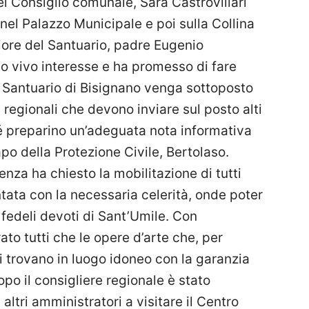
l Consiglio comunale, Sara Castrovillari
el Palazzo Municipale e poi sulla Collina
iore del Santuario, padre Eugenio
o vivo interesse e ha promesso di fare
el Santuario di Bisignano venga sottoposto
i regionali che devono inviare sul posto alti
hé preparino un’adeguata nota informativa
po della Protezione Civile, Bertolaso.
za ha chiesto la mobilitazione di tutti
ntata con la necessaria celerità, onde poter
ai fedeli devoti di Sant’Umile. Con
ato tutti che le opere d’arte che, per
i trovano in luogo idoneo con la garanzia
po il consigliere regionale è stato
ltri amministratori a visitare il Centro