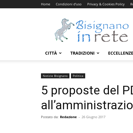
Home
Condizioni d’uso
Privacy & Cookies Policy
R
Bisignanoinrete.com
CITTÀ
TRADIZIONI
ECCELLENZ
Notizie Bisignano
Politica
5 proposte del 
all’amministraz
Postato da:
Redazione
-
26 Giugno 2017